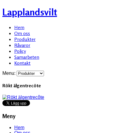
Lapplandsvilt
Hem
Om oss
Produkter
Råvaror
Policy
Samarbeten
Kontakt
Menu:
Rökt älgentrecôte
Meny
Hem
Om oss