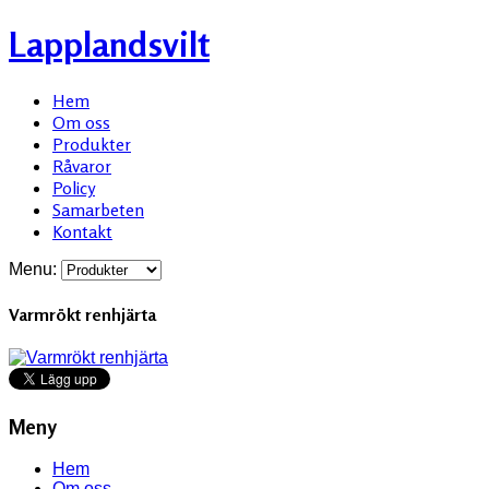
Lapplandsvilt
Hem
Om oss
Produkter
Råvaror
Policy
Samarbeten
Kontakt
Menu:
Varmrökt renhjärta
Meny
Hem
Om oss